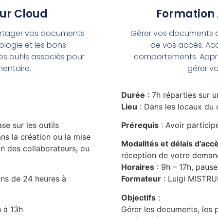
eur Cloud
Formation 
partager vos documents
Gérer vos documents d’e
ologie et les bons
de vos accès. Acq
es outils associés pour
comportements. Apprend
entaire.
gérer v
Durée
: 7h réparties sur u
Lieu
: Dans les locaux du c
e sur les outils
Prérequis
: Avoir participé
ns la création ou la mise
Modalités et délais d’acc
on des collaborateurs, ou
réception de votre deman
Horaires
: 9h – 17h, pause
ins de 24 heures à
Formateur
: Luigi MISTRU
Objectifs
:
h à 13h
Gérer les documents, les p