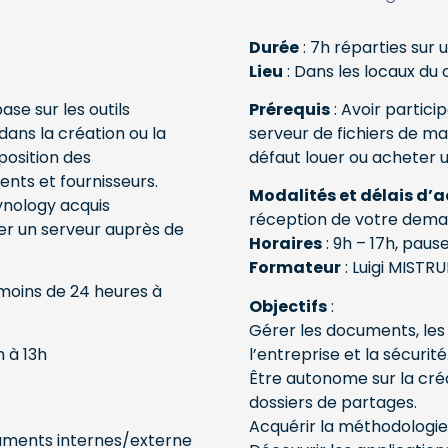
Durée
: 7h réparties sur 
Lieu
: Dans les locaux du c
se sur les outils
Prérequis
: Avoir particip
dans la création ou la
serveur de fichiers de 
position des
défaut louer ou acheter
ents et fournisseurs.
Modalités et délais d’
ynology acquis
réception de votre dema
r un serveur auprès de
Horaires
: 9h – 17h, paus
Formateur
: Luigi MISTRU
 moins de 24 heures à
Objectifs
:
Gérer les documents, les
h à 13h
l’entreprise et la sécurité
Être autonome sur la créat
dossiers de partages.
Acquérir la méthodologi
cuments internes/externe