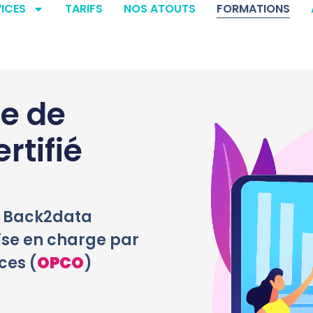
ICES
TARIFS
NOS ATOUTS
FORMATIONS
e de
rtifié
r Back2data
rise en charge par
ces (
OPCO
)