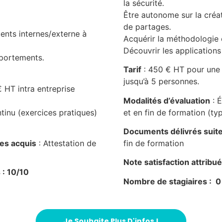
la sécurité.
Être autonome sur la créat
de partages.
ents internes/externe à
Acquérir la méthodologie
Découvrir les applications
mportements.
Tarif
:
450 € HT pour une 
jusqu’à 5 personnes.
 HT intra entreprise
Modalités d’évaluation
: É
tinu (exercices pratiques)
et en fin de formation (t
Documents délivrés suite 
des acquis
: Attestation de
fin de formation
Note satisfaction attribué
 : 10/10
Nombre de stagiaires : 0
Je Souhaite Plus D'infos !