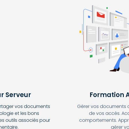
ur Serveur
Formation A
partager vos documents
Gérer vos documents d’e
ologie et les bons
de vos accès. Acq
es outils associés pour
comportements. Apprend
entaire.
gérer v